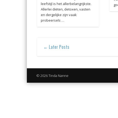
leefstijl is het allerbelangrijkste.
go
Allerlei diëten, detoxen, vasten
en dergelijke zijn vaak
probeersels …
← Later Posts
© 2026 Tinda Nanne