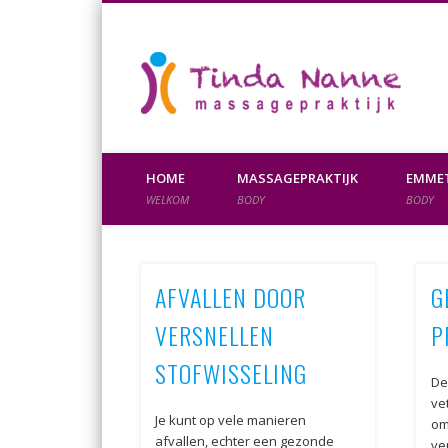
Tin
Massagepraktijk, Emmett Therapy, Voedingsadvies en B
HOME
MASSAGEPRAKTIJK
EMMET
WELKOM
BODY
BODY
AFVALLEN DOOR
G
VERSNELLEN
P
STOFWISSELING
De
ve
Je kunt op vele manieren
om
afvallen, echter een gezonde
ve