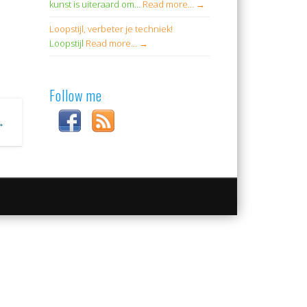
kunst is uiteraard om…
Read more…
→
Loopstijl, verbeter je techniek!
Loopstijl
Read more…
→
Follow me
 →