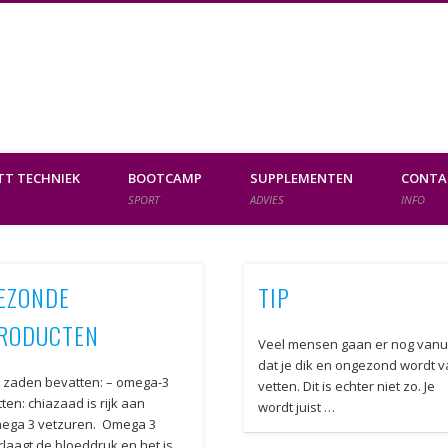
da Nanne
ootcamp!
T TECHNIEK
BOOTCAMP
SUPPLEMENTEN
CONTA
SPORT
ADVIES
INFO
EZONDE
TIP
RODUCTEN
Veel mensen gaan er nog vanu
dat je dik en ongezond wordt 
 zaden bevatten: – omega-3
vetten. Dit is echter niet zo. Je
tten: chiazaad is rijk aan
wordt juist …
ega 3 vetzuren. Omega 3
rlaagt de bloeddruk en het is